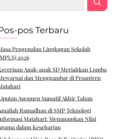
Pos-pos Terbaru
Masa Pengenalan Lingkugan Sekolah
(MPLS) 2026
Keceriaan Anak-anak SD Meriahkan Lomba
Mewarnai dan Menggambar di Pesantren
Matahari
Liputan Asesmen Sumatif Akhir Tahun
Amaliah Ramadhan di SMP Teknologi
Informasi Matahari: Menanamkan Nilai
Agama dalam Keseharian