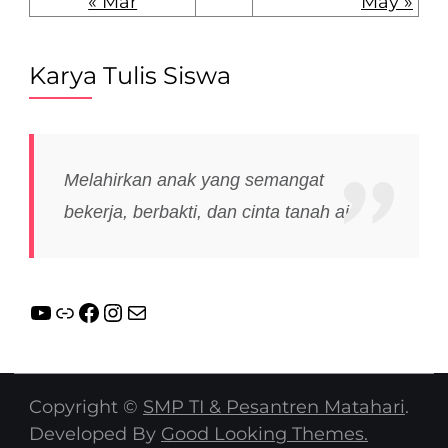
« Mar
May »
Karya Tulis Siswa
Melahirkan anak yang semangat
bekerja, berbakti, dan cinta tanah air
YouTube
Link
Facebook
Instagram
Mail
Copyright ©
SMP TI & Pesantren Matahari
.
Developed By
Good Looking Themes.