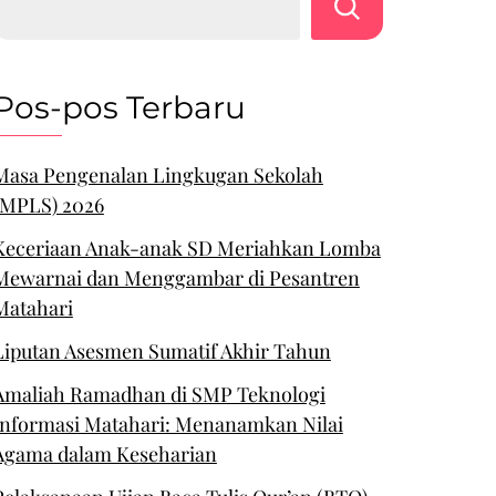
Pos-pos Terbaru
Masa Pengenalan Lingkugan Sekolah
(MPLS) 2026
Keceriaan Anak-anak SD Meriahkan Lomba
Mewarnai dan Menggambar di Pesantren
Matahari
Liputan Asesmen Sumatif Akhir Tahun
Amaliah Ramadhan di SMP Teknologi
Informasi Matahari: Menanamkan Nilai
Agama dalam Keseharian