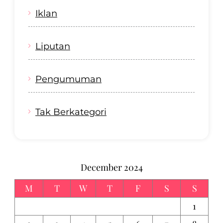
Iklan
Liputan
Pengumuman
Tak Berkategori
December 2024
M
T
W
T
F
S
S
1