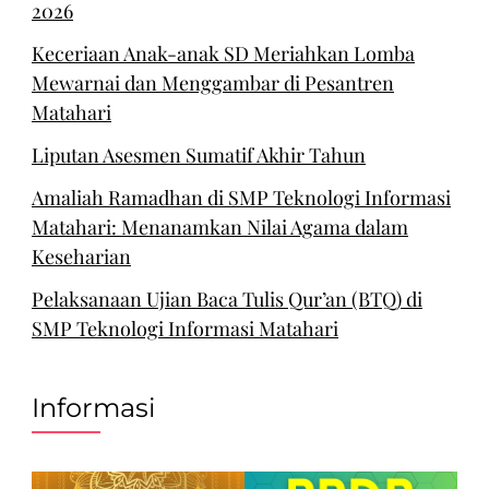
2026
Keceriaan Anak-anak SD Meriahkan Lomba
Mewarnai dan Menggambar di Pesantren
Matahari
Liputan Asesmen Sumatif Akhir Tahun
Amaliah Ramadhan di SMP Teknologi Informasi
Matahari: Menanamkan Nilai Agama dalam
Keseharian
Pelaksanaan Ujian Baca Tulis Qur’an (BTQ) di
SMP Teknologi Informasi Matahari
Informasi